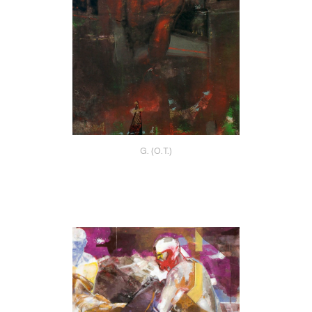
G. (O.T.)