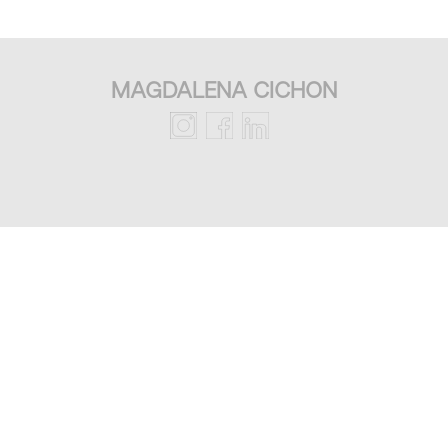
MAGDALENA CICHON
.
.
.